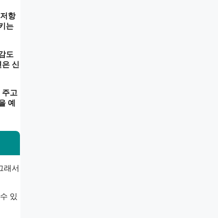
 저항
시키는
민감도
면은 신
 주고
을 예
 그래서
수 있