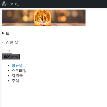
워
로그인
Skip
드
to
프
content
레
먼트
스
소
건강한 삶
개
Menu
Menu
당뇨병
스트레칭
지원금
주식