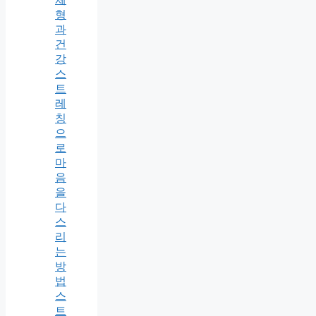
형
과
건
강
스
트
레
칭
으
로
마
음
을
다
스
리
는
방
법
스
트