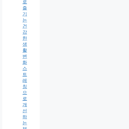
로
즐
기
는
건
강
한
생
활
변
화
스
트
레
칭
으
로
개
선
하
는
체