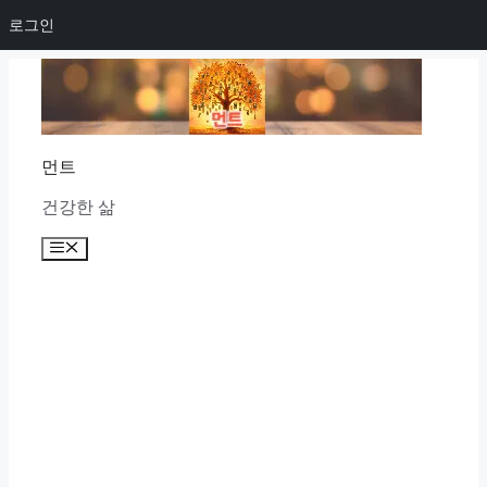
로그인
Skip
to
content
먼트
건강한 삶
Menu