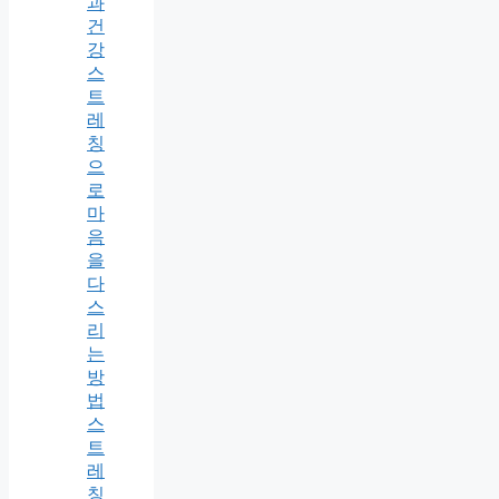
과
건
강
스
트
레
칭
으
로
마
음
을
다
스
리
는
방
법
스
트
레
칭