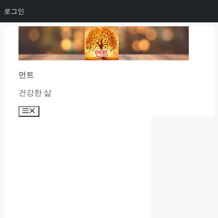
로그인
Skip
to
content
먼트
건강한 삶
Menu