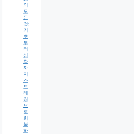
의
모
든
것:
기
초
부
터
심
화
까
지
스
트
레
칭
으
로
회
복
하