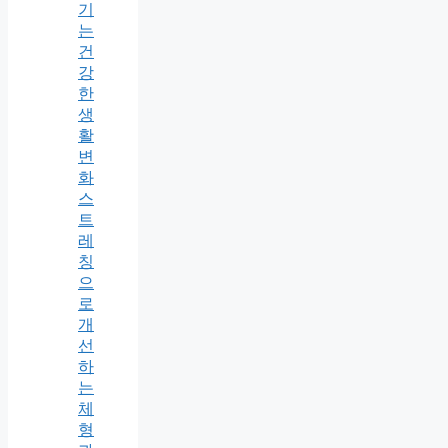
기
는
건
강
한
생
활
변
화
스
트
레
칭
으
로
개
선
하
는
체
형