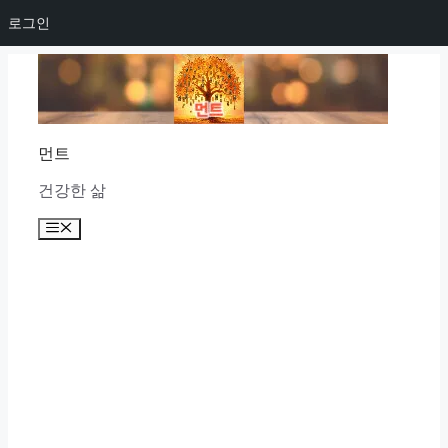
로그인
Skip
to
content
먼트
건강한 삶
Menu