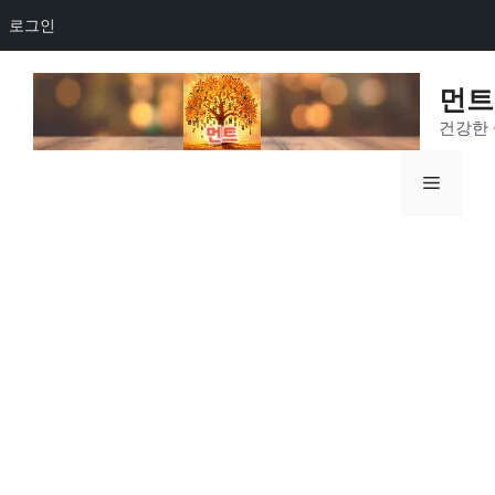
로그인
Skip
to
먼트
content
건강한
Menu