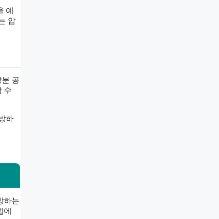
을 예
는 압
양분 공
 수
예방하
예방하는
법에