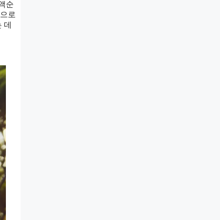
혈액순
관으로
 데