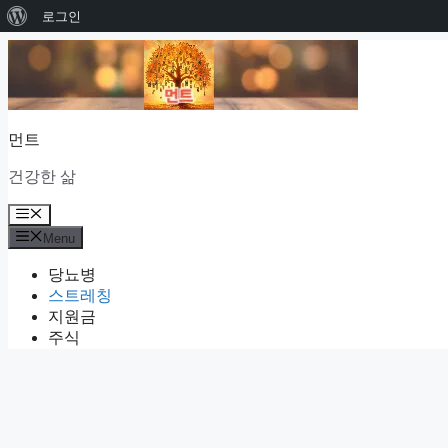
워
로그인
Skip
드
to
프
content
레
먼트
스
소
건강한 삶
개
Menu
Menu
당뇨병
스트레칭
지원금
주식