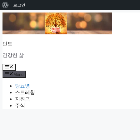
워
로그인
Skip
드
to
프
content
레
먼트
스
소
건강한 삶
개
Menu
Menu
당뇨병
스트레칭
지원금
주식