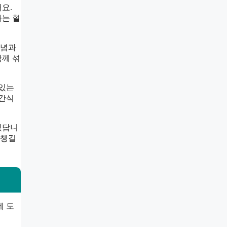
요.
자는 혈
양념과
함께 섞
 있는
 간식
있답니
 챙길
에 도