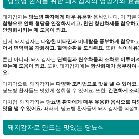
당뇨병 환자를 위한 돼지감자의 영양가와 효
돼지감자는
당뇨병 환자에게 매우 유용한 음식
입니다. 이 작
함량으로 인해 혈당을 안정화시키고, 천연 항산화제를 함유하고
안정화시키는 데 도움이 되요.
먼저, 돼지감자는
다양한 비타민과 미네랄을 풍부하게 함유
하고
어서 면역력을 강화하고, 혈액순환을 도와줘요.
또한,
식이섬유가
뿐만 아니라, 돼지감자는
단백질과 탄수화물의 조화로 이루어져
주는데 도움이 되요.
또한, 돼지감자에는
항산화제가 풍부하여 
요.
마지막으로, 돼지감자는
다양한 조리법으로 맛을 낼 수 있어요.
당뇨병 환자들도 맛있게 섭취할 수 있어요. 또한,
간편하게 조리
이처럼, 돼지감자는
당뇨병 환자에게 매우 유용한 음식으로 다
맛을 낼 수 있어요.
따라서, 당뇨병 환자들이 돼지감자를 적절히
돼지감자로 만드는 맛있는 당뇨식