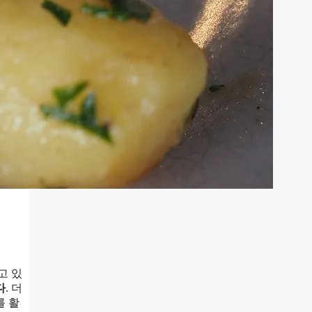
고 있
다
. 더
를 활