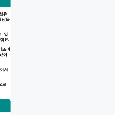
섬유
 혈당을
어 있
줘요.
어뜨려
 있어
있어서
으로