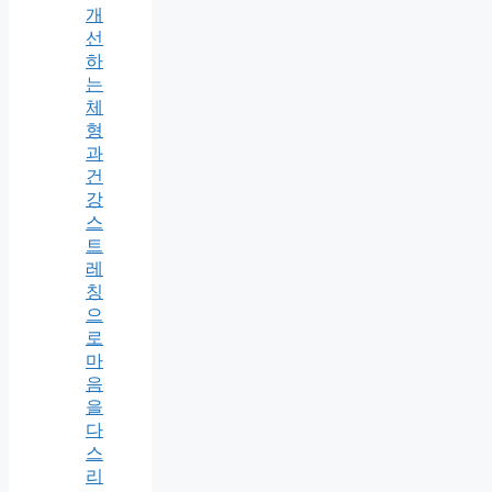
개
선
하
는
체
형
과
건
강
스
트
레
칭
으
로
마
음
을
다
스
리