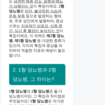
는
급격한 체중 감소, 갈증과 배뇨
가 심해지는 것
이 특징이에요.
2형
당뇨병
은
비만, 불규칙한 식습관,
운동 부족
등으로 발생하는 형태
로, 주로 성인에게 발병하며, 증상
으로는
지속적인 피로감, 식욕 증
가, 식사 후 혈당이 높아지는 것
이
특징이에요. 이 외에도
제2형 당뇨
병, 제3형 당뇨병
등 다양한 종류가
있으며, 각각의 특징과 증상을 파
악하여 적절한 치료와 예방이 필요
합니다.
2. 1형 당뇨병과 2형
당뇨병, 그 차이는?
1형 당뇨병
과
2형 당뇨병
은 둘 다
당뇨병이지만, 그 특징과 차이점은
무엇일까요?
1형 당뇨병
은 자가면