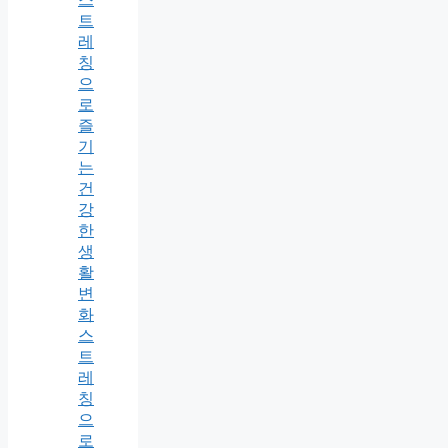
트
레
칭
으
로
즐
기
는
건
강
한
생
활
변
화
스
트
레
칭
으
로