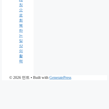
칭
으
로
회
복
하
는
일
상
의
활
력
© 2026 먼트
• Built with
GeneratePress