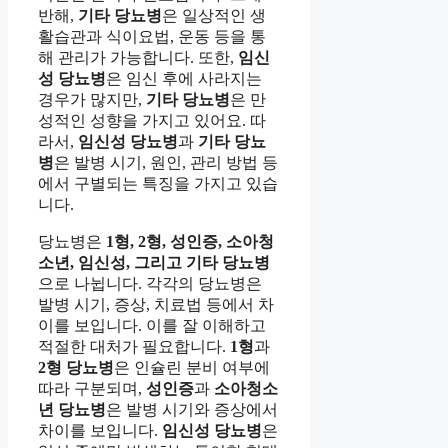
반해,
기타 당뇨병
은 일상적인 생
활습관과 식이요법, 운동 등을 통
해 관리가 가능합니다. 또한,
임신
성 당뇨병
은 임신 후에 사라지는
경우가 많지만,
기타 당뇨병
은 만
성적인 성향을 가지고 있어요. 따
라서,
임신성 당뇨병
과
기타 당뇨
병
은 발병 시기, 원인, 관리 방법 등
에서 구별되는 특징을 가지고 있습
니다.
당뇨병은
1형, 2형, 성인증, 소아청
소년, 임신성, 그리고 기타 당뇨병
으로 나뉩니다. 각각의 당뇨병은
발병 시기, 증상, 치료법 등에서 차
이를 보입니다. 이를 잘 이해하고
적절한 대처가 필요합니다.
1형
과
2형 당뇨병
은 인슐린 분비 여부에
따라 구분되며,
성인증
과
소아청소
년 당뇨병
은 발병 시기와 증상에서
차이를 보입니다.
임신성 당뇨병
은