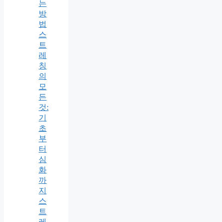
는
방
법
스
트
레
칭
의
모
든
것:
기
초
부
터
심
화
까
지
스
트
레