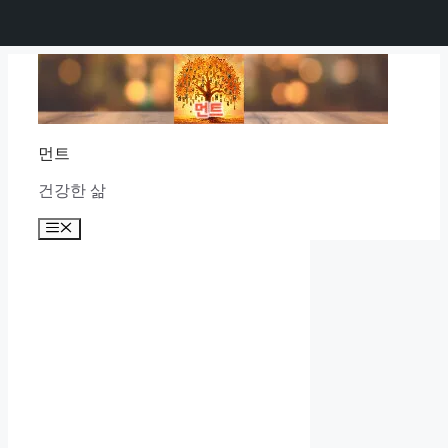
Skip
to
content
먼트
건강한 삶
Menu