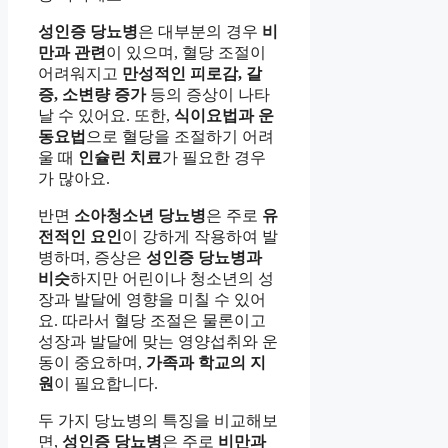
성인증 당뇨병
은 대부분의 경우
비
만과 관련
이 있으며, 혈당 조절이
어려워지고
만성적인 피로감, 갈
증, 소변량 증가
등의 증상이 나타
날 수 있어요. 또한,
식이요법과 운
동요법
으로 혈당을 조절하기 어려
울 때
인슐린 치료
가 필요한 경우
가 많아요.
반면
소아청소년 당뇨병
은 주로
유
전적인 요인
이 강하게 작용하여 발
병하며, 증상은
성인증 당뇨병과
비슷
하지만 어린이나 청소년의 성
장과 발달에 영향을 미칠 수 있어
요. 따라서 혈당 조절은 물론이고
성장과 발달에 맞는 영양섭취와 운
동이 중요하며,
가족과 학교의 지
원
이 필요합니다.
두 가지 당뇨병의 특징을 비교해보
면,
성인증 당뇨병
은 주로
비만과